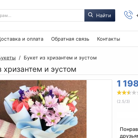
Найти
оставка и оплата
Обратная связь
Контакты
Букеты
/
Букет из хризантем и эустом
з хризантем и эустом
1 19
(
2.5
/
3
)
Понрав
друзья